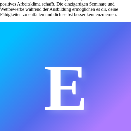
positives Arbeitsklima schafft. Die einzigartigen Seminare und
Wettbewerbe während der Ausbildung ermöglichen es dir, deine
Fähigkeiten zu entfalten und dich selbst besser kennenzulernen.
E