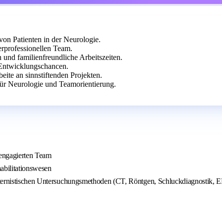
von Patienten in der Neurologie.
erprofessionellen Team.
 und familienfreundliche Arbeitszeiten.
Entwicklungschancen.
eite an sinnstiftenden Projekten.
ür Neurologie und Teamorientierung.
 engagierten Team
abilitationswesen
 internistischen Untersuchungsmethoden (CT, Röntgen, Schluckdiagnost