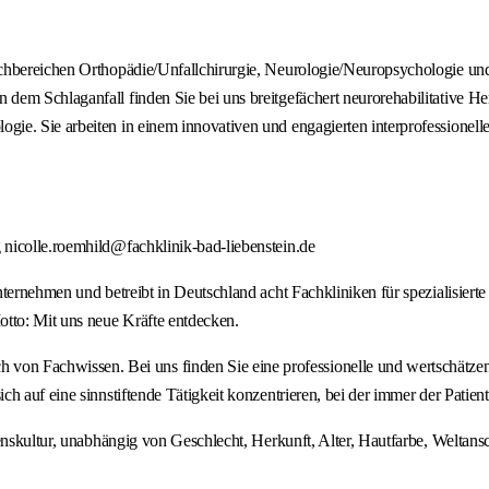
chbereichen Orthopädie/Unfallchirurgie, Neurologie/Neuropsychologie und 
dem Schlaganfall finden Sie bei uns breitgefächert neurorehabilitative 
e. Sie arbeiten in einem innovativen und engagierten interprofessionellen
nicolle.roemhild@fachklinik-bad-liebenstein.de
ternehmen und betreibt in Deutschland acht Fachkliniken für spezialisierte
otto: Mit uns neue Kräfte entdecken.
 Fachwissen. Bei uns finden Sie eine professionelle und wertschätzen
 auf eine sinnstiftende Tätigkeit konzentrieren, bei der immer der Patient
menskultur, unabhängig von Geschlecht, Herkunft, Alter, Hautfarbe, Weltan