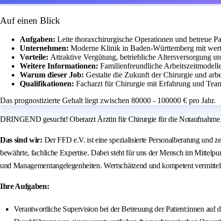
Auf einen Blick
Aufgaben:
Leite thoraxchirurgische Operationen und betreue Pa
Unternehmen:
Moderne Klinik in Baden-Württemberg mit wert
Vorteile:
Attraktive Vergütung, betriebliche Altersversorgung u
Weitere Informationen:
Familienfreundliche Arbeitszeitmodell
Warum dieser Job:
Gestalte die Zukunft der Chirurgie und arb
Qualifikationen:
Facharzt für Chirurgie mit Erfahrung und Team
Das prognostizierte Gehalt liegt zwischen 80000 - 100000 € pro Jahr.
DRINGEND gesucht! Oberarzt Ärztin für Chirurgie für die Notaufnahme. W
Das sind wir:
Der FFD e.V. ist eine spezialisierte Personalberatung und z
bewährte, fachliche Expertise. Dabei steht für uns der Mensch im Mittelp
und Managementangelegenheiten. Wertschätzend und kompetent vermitteln w
Ihre Aufgaben:
Verantwortliche Supervision bei der Betreuung der Patient:innen auf de