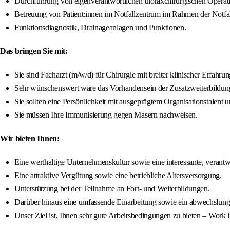
Durchführung von eigenverantwortlichen thoraxchirurgischen Operat
Betreuung von Patient:innen im Notfallzentrum im Rahmen der Notfal
Funktionsdiagnostik, Drainageanlagen und Punktionen.
Das bringen Sie mit:
Sie sind Facharzt (m/w/d) für Chirurgie mit breiter klinischer Erfahrun
Sehr wünschenswert wäre das Vorhandensein der Zusatzweiterbildung
Sie sollten eine Persönlichkeit mit ausgeprägtem Organisationstalent 
Sie müssen Ihre Immunisierung gegen Masern nachweisen.
Wir bieten Ihnen:
Eine werthaltige Unternehmenskultur sowie eine interessante, verantw
Eine attraktive Vergütung sowie eine betriebliche Altersversorgung.
Unterstützung bei der Teilnahme an Fort- und Weiterbildungen.
Darüber hinaus eine umfassende Einarbeitung sowie ein abwechslungs
Unser Ziel ist, Ihnen sehr gute Arbeitsbedingungen zu bieten – Work l