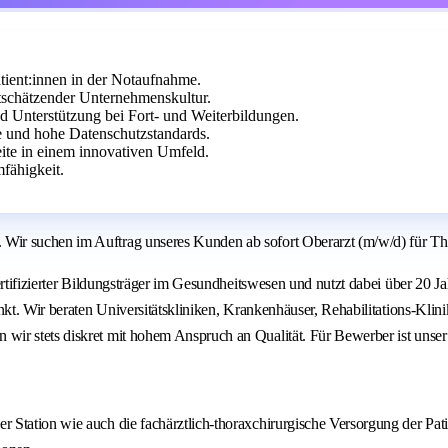
tient:innen in der Notaufnahme.
schätzender Unternehmenskultur.
nd Unterstützung bei Fort- und Weiterbildungen.
e und hohe Datenschutzstandards.
eite in einem innovativen Umfeld.
fähigkeit.
ir suchen im Auftrag unseres Kunden ab sofort Oberarzt (m/w/d) für Tho
ertifizierter Bildungsträger im Gesundheitswesen und nutzt dabei über 20 
unkt. Wir beraten Universitätskliniken, Krankenhäuser, Rehabilitations-Kl
ir stets diskret mit hohem Anspruch an Qualität. Für Bewerber ist unser
r Station wie auch die fachärztlich-thoraxchirurgische Versorgung der Pati