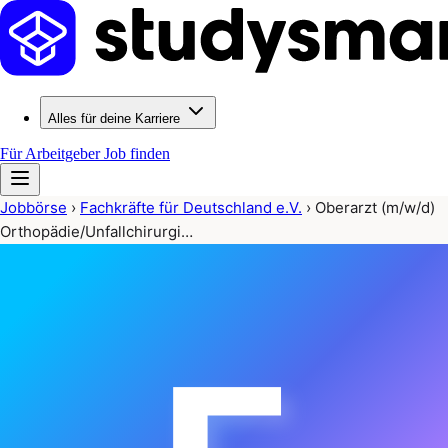
Alles für deine Karriere
Für Arbeitgeber
Job finden
Jobbörse
›
Fachkräfte für Deutschland e.V.
›
Oberarzt (m/w/d)
Orthopädie/Unfallchirurgi…