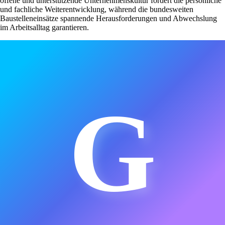
offene und unterstützende Unternehmenskultur fördert die persönliche
und fachliche Weiterentwicklung, während die bundesweiten
Baustelleneinsätze spannende Herausforderungen und Abwechslung
im Arbeitsalltag garantieren.
G