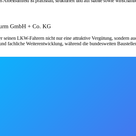
Arbeitsumfeld ist praxisnah, strukturiert und auf stabile sowie wirtschaftl
. Wurm GmbH + Co. KG
r seinen LKW-Fahrern nicht nur eine attraktive Vergütung, sondern au
he und fachliche Weiterentwicklung, während die bundesweiten Bauste