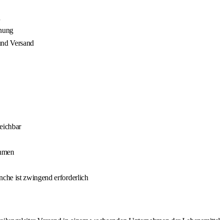
h
anung
und Versand
eichbar
ehmen
che ist zwingend erforderlich