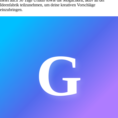
bietet auch 30 Tage Urlaub sowie die Möglichkeit, aktiv an der
Ideenfabrik teilzunehmen, um deine kreativen Vorschläge
einzubringen.
G