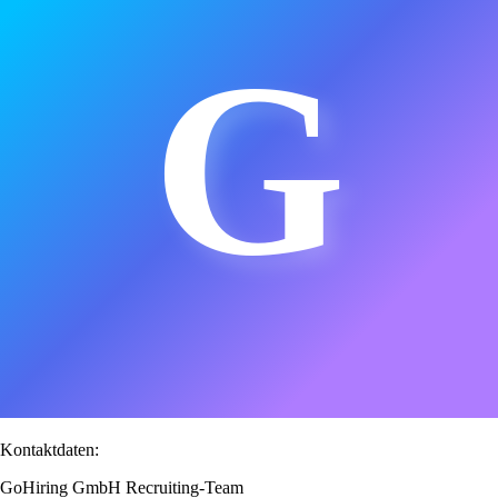
G
Kontaktdaten:
GoHiring GmbH Recruiting-Team