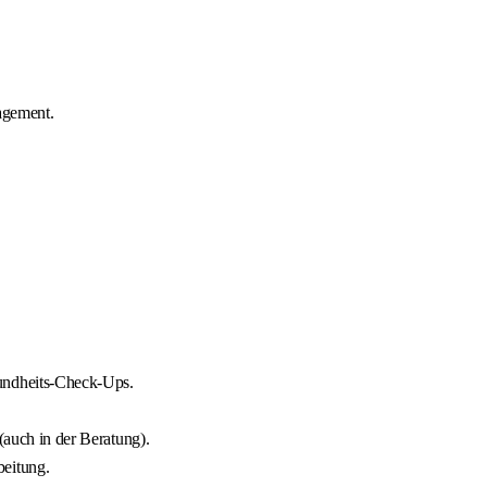
agement.
sundheits‑Check‑Ups.
(auch in der Beratung).
beitung.