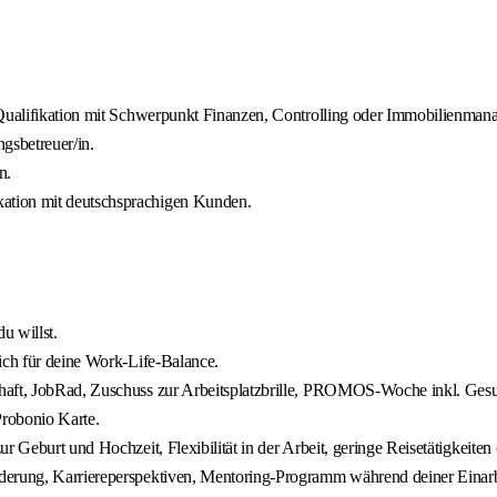
e Qualifikation mit Schwerpunkt Finanzen, Controlling oder Immobilienman
gsbetreuer/in.
n.
ation mit deutschsprachigen Kunden.
u willst.
ich für deine Work‑Life‑Balance.
chaft, JobRad, Zuschuss zur Arbeitsplatzbrille, PROMOS‑Woche inkl. Ge
Probonio Karte.
 Geburt und Hochzeit, Flexibilität in der Arbeit, geringe Reisetätigkeiten 
rderung, Karriereperspektiven, Mentoring‑Programm während deiner Einar