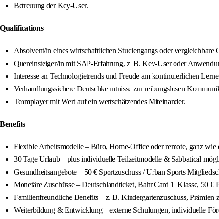
Betreuung der Key‑User.
Qualifications
Absolvent/in eines wirtschaftlichen Studiengangs oder vergleichbar
Quereinsteiger/in mit SAP‑Erfahrung, z. B. Key‑User oder Anwendun
Interesse an Technologietrends und Freude am kontinuierlichen Lerne
Verhandlungssichere Deutschkenntnisse zur reibungslosen Kommunik
Teamplayer mit Wert auf ein wertschätzendes Miteinander.
Benefits
Flexible Arbeitsmodelle – Büro, Home‑Office oder remote, ganz wie d
30 Tage Urlaub – plus individuelle Teilzeitmodelle & Sabbatical mögl
Gesundheitsangebote – 50 € Sportzuschuss / Urban Sports Mitglieds
Monetäre Zuschüsse – Deutschlandticket, BahnCard 1. Klasse, 50 € 
Familienfreundliche Benefits – z. B. Kindergartenzuschuss, Prämien zur
Weiterbildung & Entwicklung – externe Schulungen, individuelle Fö