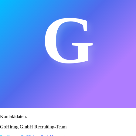
G
Kontaktdaten:
GoHiring GmbH Recruiting-Team