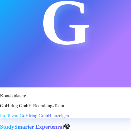
G
Kontaktdaten:
GoHiring GmbH Recruiting-Team
Profil von GoHiring GmbH anzeigen
StudySmarter Expertenrat
🤫