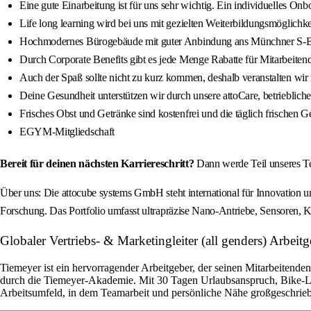
Eine gute Einarbeitung ist für uns sehr wichtig. Ein individuelles On
Life long learning wird bei uns mit gezielten Weiterbildungsmöglichkei
Hochmodernes Bürogebäude mit guter Anbindung ans Münchner S-Bahn
Durch Corporate Benefits gibt es jede Menge Rabatte für Mitarbeiten
Auch der Spaß sollte nicht zu kurz kommen, deshalb veranstalten 
Deine Gesundheit unterstützen wir durch unsere attoCare, betrieblich
Frisches Obst und Getränke sind kostenfrei und die täglich frischen Ge
EGYM-Mitgliedschaft
Bereit für deinen nächsten Karriereschritt?
Dann werde Teil unseres Tea
Über uns: Die attocube systems GmbH steht international für Innovation
Forschung. Das Portfolio umfasst ultrapräzise Nano-Antriebe, Sensoren, 
Globaler Vertriebs- & Marketingleiter (all genders) Arbe
Tiemeyer ist ein hervorragender Arbeitgeber, der seinen Mitarbeitenden
durch die Tiemeyer-Akademie. Mit 30 Tagen Urlaubsanspruch, Bike-Lea
Arbeitsumfeld, in dem Teamarbeit und persönliche Nähe großgeschrie