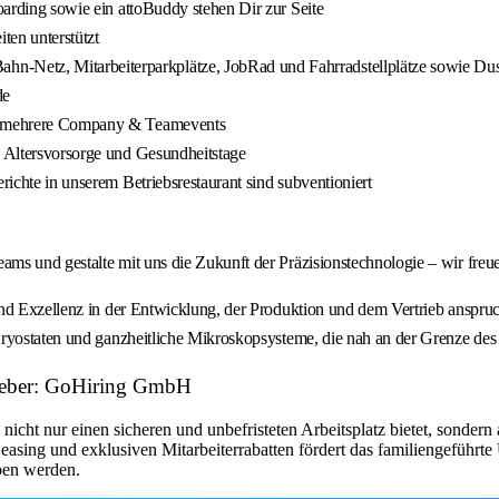
boarding sowie ein attoBuddy stehen Dir zur Seite
ten unterstützt
-Netz, Mitarbeiterparkplätze, JobRad und Fahrradstellplätze sowie Du
de
wir mehrere Company & Teamevents
e Altersvorsorge und Gesundheitstage
richte in unserem Betriebsrestaurant sind subventioniert
ms und gestalte mit uns die Zukunft der Präzisionstechnologie – wir freu
 und Exzellenz in der Entwicklung, der Produktion und dem Vertrieb ansp
Kryostaten und ganzheitliche Mikroskopsysteme, die nah an der Grenze des
itgeber: GoHiring GmbH
 nicht nur einen sicheren und unbefristeten Arbeitsplatz bietet, sonde
sing und exklusiven Mitarbeiterrabatten fördert das familiengeführte
ben werden.