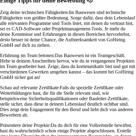
Einige Tipps für deine Bewerbung 🫡
Zeig deine technischen Fähigkeiten:
Im Bauwesen sind technische
Fähigkeiten von größter Bedeutung. Sorge dafür, dass dein Lebenslauf
alle relevanten Programme und Tools listet, mit denen du vertraut bist,
sei es CAD-Software oder Projektmanagement-Tools. Je mehr du
deine Kenntnisse und Erfahrungen in diesen Bereichen hervorhebst,
desto besser ist deine Chance, die Aufmerksamkeit von GoHiring
GmbH auf dich zu ziehen.
Erfahrung im Team betonen:
Das Bauwesen ist ein Teamgeschäft.
Hebe in deinem Anschreiben hervor, wie du in vergangenen Projekten
im Team gearbeitet hast. Zeige, dass du kommunikativ bist und gut mit
verschiedenen Gewerken umgehen kannst – das kommt bei GoHiring
GmbH sicher gut an!
Schau auf relevante Zertifikate:
Falls du spezielle Zertifikate oder
Weiterbildungen hast, die für die Stelle relevant sind, wie
beispielsweise Sicherheitsqualifikationen oder Bauleiter-Zertifikate,
stelle sicher, dass diese in deinem Lebenslauf deutlich sichtbar sind.
Dies zeigt dein Engagement für den Beruf und hebt dich von anderen
Bewerbern ab.
Präsentiere deine Projekte:
Da du dich für eine Vollzeitstelle bewirbst,
hast du wahrscheinlich schon einige Projekte abgeschlossen. Erstelle