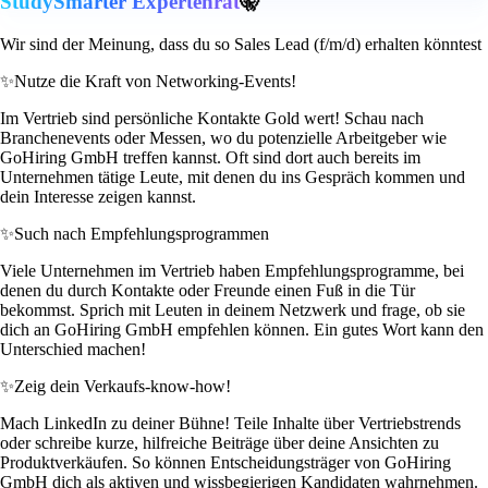
StudySmarter Expertenrat
🤫
Wir sind der Meinung, dass du so Sales Lead (f/m/d) erhalten könntest
✨
Nutze die Kraft von Networking-Events!
Im Vertrieb sind persönliche Kontakte Gold wert! Schau nach
Branchenevents oder Messen, wo du potenzielle Arbeitgeber wie
GoHiring GmbH treffen kannst. Oft sind dort auch bereits im
Unternehmen tätige Leute, mit denen du ins Gespräch kommen und
dein Interesse zeigen kannst.
✨
Such nach Empfehlungsprogrammen
Viele Unternehmen im Vertrieb haben Empfehlungsprogramme, bei
denen du durch Kontakte oder Freunde einen Fuß in die Tür
bekommst. Sprich mit Leuten in deinem Netzwerk und frage, ob sie
dich an GoHiring GmbH empfehlen können. Ein gutes Wort kann den
Unterschied machen!
✨
Zeig dein Verkaufs-know-how!
Mach LinkedIn zu deiner Bühne! Teile Inhalte über Vertriebstrends
oder schreibe kurze, hilfreiche Beiträge über deine Ansichten zu
Produktverkäufen. So können Entscheidungsträger von GoHiring
GmbH dich als aktiven und wissbegierigen Kandidaten wahrnehmen.