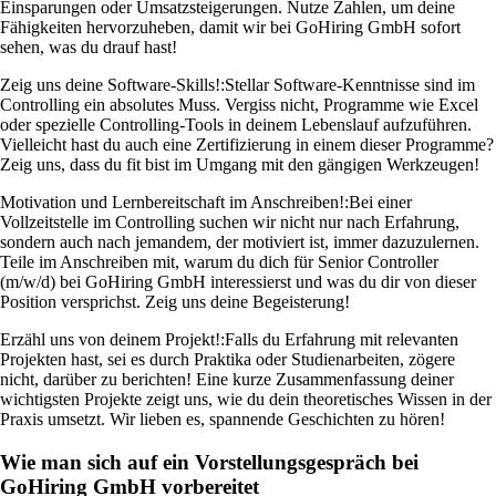
Einsparungen oder Umsatzsteigerungen. Nutze Zahlen, um deine
Fähigkeiten hervorzuheben, damit wir bei GoHiring GmbH sofort
sehen, was du drauf hast!
Zeig uns deine Software-Skills!:
Stellar Software-Kenntnisse sind im
Controlling ein absolutes Muss. Vergiss nicht, Programme wie Excel
oder spezielle Controlling-Tools in deinem Lebenslauf aufzuführen.
Vielleicht hast du auch eine Zertifizierung in einem dieser Programme?
Zeig uns, dass du fit bist im Umgang mit den gängigen Werkzeugen!
Motivation und Lernbereitschaft im Anschreiben!:
Bei einer
Vollzeitstelle im Controlling suchen wir nicht nur nach Erfahrung,
sondern auch nach jemandem, der motiviert ist, immer dazuzulernen.
Teile im Anschreiben mit, warum du dich für Senior Controller
(m/w/d) bei GoHiring GmbH interessierst und was du dir von dieser
Position versprichst. Zeig uns deine Begeisterung!
Erzähl uns von deinem Projekt!:
Falls du Erfahrung mit relevanten
Projekten hast, sei es durch Praktika oder Studienarbeiten, zögere
nicht, darüber zu berichten! Eine kurze Zusammenfassung deiner
wichtigsten Projekte zeigt uns, wie du dein theoretisches Wissen in der
Praxis umsetzt. Wir lieben es, spannende Geschichten zu hören!
Wie man sich auf ein Vorstellungsgespräch bei
GoHiring GmbH vorbereitet