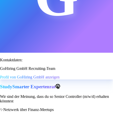
Kontaktdaten:
GoHiring GmbH Recruiting-Team
Profil von GoHiring GmbH anzeigen
StudySmarter Expertenrat
🤫
Wir sind der Meinung, dass du so Senior Controller (m/w/d) erhalten
könntest
✨
Netzwerk über Finanz-Meetups