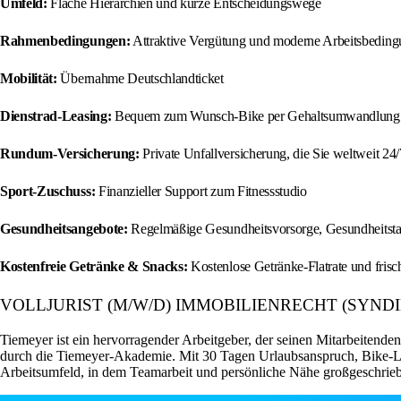
Umfeld:
Flache Hierarchien und kurze Entscheidungswege
Rahmenbedingungen:
Attraktive Vergütung und moderne Arbeitsbedin
Mobilität:
Übernahme Deutschlandticket
Dienstrad‑Leasing:
Bequem zum Wunsch-Bike per Gehaltsumwandlung
Rundum‑Versicherung:
Private Unfallversicherung, die Sie weltweit 24/
Sport‑Zuschuss:
Finanzieller Support zum Fitnessstudio
Gesundheitsangebote:
Regelmäßige Gesundheitsvorsorge, Gesundheits
Kostenfreie Getränke & Snacks:
Kostenlose Getränke‑Flatrate und frisc
VOLLJURIST (M/W/D) IMMOBILIENRECHT (SYNDIK
Tiemeyer ist ein hervorragender Arbeitgeber, der seinen Mitarbeitenden
durch die Tiemeyer-Akademie. Mit 30 Tagen Urlaubsanspruch, Bike-Lea
Arbeitsumfeld, in dem Teamarbeit und persönliche Nähe großgeschrie