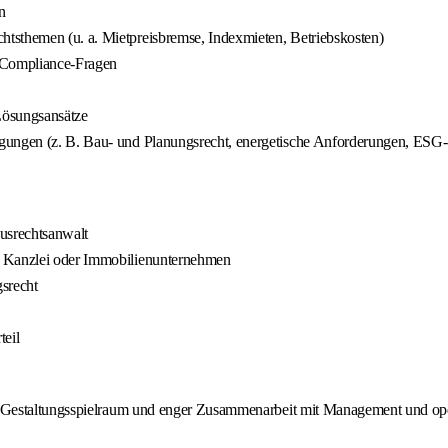
n
tsthemen (u. a. Mietpreisbremse, Indexmieten, Betriebskosten)
n Compliance‑Fragen
 Lösungsansätze
ngungen (z. B. Bau‑ und Planungsrecht, energetische Anforderungen, ESG
kusrechtsanwalt
, Kanzlei oder Immobilienunternehmen
srecht
teil
 Gestaltungsspielraum und enger Zusammenarbeit mit Management und ope