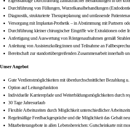
Eigenständige Durchführung zahnärztlicher Behandlungen in der kons
Durchführung von Füllungen, Wurzelkanalbehandlungen (Endodontie
Diagnostik, strukturierte Therapieplanung und umfassende Patientena
Versorgung mit Implantat-Prothetik – in Abstimmung mit Partnern ode
Durchführung kleiner chirurgischer Eingriffe wie Extraktionen oder I
Anfertigung und Auswertung von Röntgenaufnahmen gemäß Strahle
Anleitung von Assistenzkolleg:innen und Teilnahme an Fallbesprech
Bereitschaft zur standortübergreifenden Zusammenarbeit innerhalb un
Unser Angebot
Gute Verdienstmöglichkeiten mit überdurchschnittlicher Bezahlung u.
Option auf Leitungsfunktion
Individuelle Karrierepfade und Weiterbildungsmöglichkeiten durch r
30 Tage Jahresurlaub
Flexible Arbeitszeiten durch Möglichkeit unterschiedlicher Arbeitszeit
Regelmäßige Feedbackgespräche und die Möglichkeit das Gehalt neu
Mitarbeiterangebote in allen Lebensbereichen: Gutscheinkarte mit mo