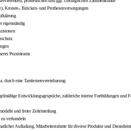
ervierenden, prothetischen und ggf. chirurgischen Zahnheilkunde
), Kronen-, Brücken- und Prothesenversorgungen
ufklärung
r eigenständig
nzisionen
nschutz
ungen
seres Praxisteams
 a. durch eine Tantiemenvereinbarung
egelmäßige Entwicklungsgespräche, zahlreiche interne Fortbildungen und F
modelle und freier Zeiteinteilung
 zu verhandeln
natlicher Aufladung, Mitarbeiterrabatte für diverse Produkte und Dienstle