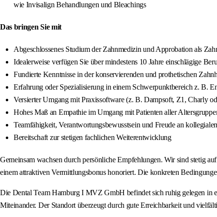
wie Invisalign Behandlungen und Bleachings
Das bringen Sie mit
Abgeschlossenes Studium der Zahnmedizin und Approbation als Zahn
Idealerweise verfügen Sie über mindestens 10 Jahre einschlägige Ber
Fundierte Kenntnisse in der konservierenden und prothetischen Zah
Erfahrung oder Spezialisierung in einem Schwerpunktbereich z. B. En
Versierter Umgang mit Praxissoftware (z. B. Dampsoft, Z1, Charly o
Hohes Maß an Empathie im Umgang mit Patienten aller Altersgruppe
Teamfähigkeit, Verantwortungsbewusstsein und Freude an kollegiale
Bereitschaft zur stetigen fachlichen Weiterentwicklung
Gemeinsam wachsen durch persönliche Empfehlungen. Wir sind stetig auf de
einem attraktiven Vermittlungsbonus honoriert. Die konkreten Bedingungen
Die Dental Team Hamburg I MVZ GmbH befindet sich ruhig gelegen in ein
Miteinander. Der Standort überzeugt durch gute Erreichbarkeit und vielfä