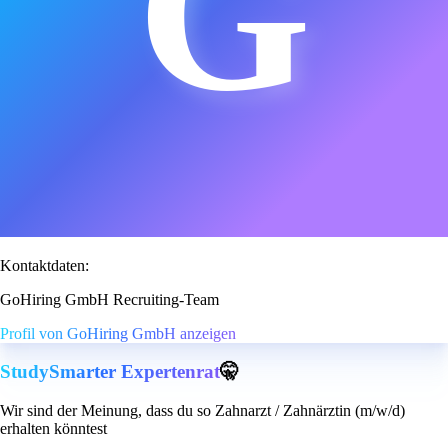
G
Kontaktdaten:
GoHiring GmbH Recruiting-Team
Profil von GoHiring GmbH anzeigen
StudySmarter Expertenrat
🤫
Wir sind der Meinung, dass du so Zahnarzt / Zahnärztin (m/w/d)
erhalten könntest