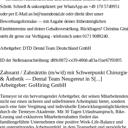
Schritt. Schnell & unkompliziert: per WhatsApp an +49 170 5749951
oder per E-Mail an hr@teamdental.de oder direkt über unser
Bewerbungsformular — mit Angabe deines frühestmöglichen
Eintrittstermins und deiner Gehaltsvorstellung. Rückfragen? Christina Gitsi
steht dir gerne zur Verfügung - telefonisch unter 0171 9089240.
Arbeitgeber: DTD Dental Team Deutschland GmbH
ID der Stellenausschreibung: d89c0872-ce39-480d-a83a-f1ae67f93f05
Zahnarzt / Zahnärztin (m/w/d) mit Schwerpunkt Chirurgie
& Ästhetik — Dental Team Neugereut in S[...]
Arbeitgeber: GoHiring GmbH
Tiemeyer ist ein hervorragender Arbeitgeber, der seinen Mitarbeitenden
nicht nur einen sicheren und unbefristeten Arbeitsplatz bietet, sondern
auch eine faire Vergütung und individuelle Entwicklungsmöglichkeiten
durch die Tiemeyer-Akademie. Mit 30 Tagen Urlaubsanspruch, Bike-
Leasing und exklusiven Mitarbeiterrabatten fördert das
familiengeführte Unternehmen eine positive Work-Life-Balance und
ein unterstützendes Arbeitsumfeld, in dem Teamarbeit und persönliche