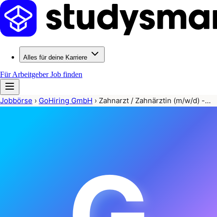
Alles für deine Karriere
Für Arbeitgeber
Job finden
Jobbörse
›
GoHiring GmbH
›
Zahnarzt / Zahnärztin (m/w/d) -…
G