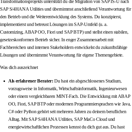
Transformationsprojekts unterstützt du die Migration von SAP IS-U nach
SAP S/4HANA Utilities und übernimmst anschließend Verantwortung für
den Betrieb und die Weiterentwicklung des Systems. Du konzipierst,
implementierst und betreust Lösungen im SAP-Umfeld (u. a.
Customizing, ABAP OO, Fiori und SAP BTP) und stellst einen stabilen,
gesetzeskonformen Betrieb sicher. In enger Zusammenarbeit mit
Fachbereichen und internen Stakeholdern entwickelst du zukunftsfähige
Lösungen und übernimmst Verantwortung für eigene Themengebiete.
Was dich auszeichnet
Als erfahrener Berater:
Du hast ein abgeschlossenes Studium,
vorzugsweise in Informatik, Wirtschaftsinformatik, Ingenieurwesen
oder einem vergleichbaren MINT-Fach. Die Entwicklung mit ABAP
OO, Fiori, SAP BTP oder modernen Programmiersprachen wie Java,
C# oder Python gehört seit mehreren Jahren zu deinem beruflichen
Alltag. Mit SAP S/4HANA Utilities, SAP MaCo Cloud und
energiewirtschaftlichen Prozessen kennst du dich gut aus. Du hast