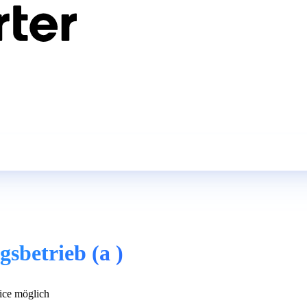
sbetrieb (a )
ce möglich