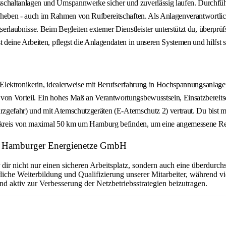
chaltanlagen und Umspannwerke sicher und zuverlässig laufen. Durchfüh
beheben - auch im Rahmen von Rufbereitschaften. Als Anlagenverantwortli
laubnisse. Beim Begleiten externer Dienstleister unterstützt du, überprüfs
deine Arbeiten, pflegst die Anlagendaten in unseren Systemen und hilfst s
ls Elektronikerin, idealerweise mit Berufserfahrung in Hochspannungsanla
n Vorteil. Ein hohes Maß an Verantwortungsbewusstsein, Einsatzbereitscha
urzgefahr) und mit Atemschutzgeräten (E-Atemschutz 2) vertraut. Du bist 
 Umkreis von maximal 50 km um Hamburg befinden, um eine angemessene Rea
er: Hamburger Energienetze GmbH
r nicht nur einen sicheren Arbeitsplatz, sondern auch eine überdurchsc
liche Weiterbildung und Qualifizierung unserer Mitarbeiter, während vi
d aktiv zur Verbesserung der Netzbetriebsstrategien beizutragen.