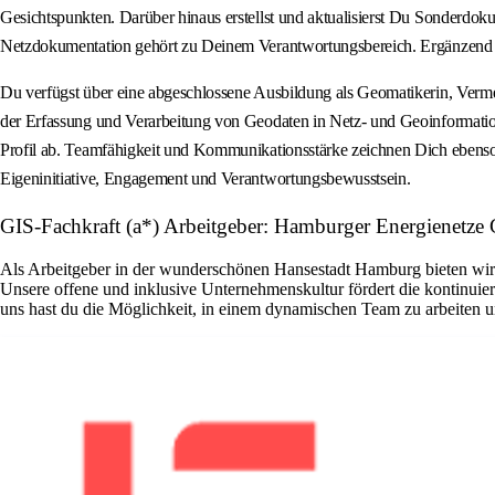
Gesichtspunkten. Darüber hinaus erstellst und aktualisierst Du Sonderdok
Netzdokumentation gehört zu Deinem Verantwortungsbereich. Ergänzend dazu
Du verfügst über eine abgeschlossene Ausbildung als Geomatikerin, Vermes
der Erfassung und Verarbeitung von Geodaten in Netz- und Geoinformatio
Profil ab. Teamfähigkeit und Kommunikationsstärke zeichnen Dich ebenso
Eigeninitiative, Engagement und Verantwortungsbewusstsein.
GIS-Fachkraft (a*) Arbeitgeber: Hamburger Energienetz
Als Arbeitgeber in der wunderschönen Hansestadt Hamburg bieten wir di
Unsere offene und inklusive Unternehmenskultur fördert die kontinuier
uns hast du die Möglichkeit, in einem dynamischen Team zu arbeiten un