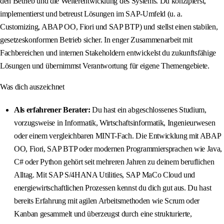
den Betrieb und die Weiterentwicklung des Systems. Du konzipierst,
implementierst und betreust Lösungen im SAP-Umfeld (u. a.
Customizing, ABAP OO, Fiori und SAP BTP) und stellst einen stabilen,
gesetzeskonformen Betrieb sicher. In enger Zusammenarbeit mit
Fachbereichen und internen Stakeholdern entwickelst du zukunftsfähige
Lösungen und übernimmst Verantwortung für eigene Themengebiete.
Was dich auszeichnet
Als erfahrener Berater:
Du hast ein abgeschlossenes Studium,
vorzugsweise in Informatik, Wirtschaftsinformatik, Ingenieurwesen
oder einem vergleichbaren MINT-Fach. Die Entwicklung mit ABAP
OO, Fiori, SAP BTP oder modernen Programmiersprachen wie Java,
C# oder Python gehört seit mehreren Jahren zu deinem beruflichen
Alltag. Mit SAP S/4HANA Utilities, SAP MaCo Cloud und
energiewirtschaftlichen Prozessen kennst du dich gut aus. Du hast
bereits Erfahrung mit agilen Arbeitsmethoden wie Scrum oder
Kanban gesammelt und überzeugst durch eine strukturierte,