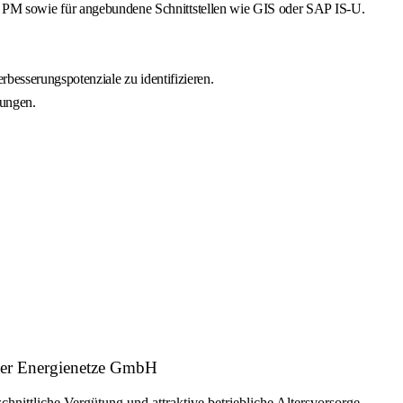
PM sowie für angebundene Schnittstellen wie GIS oder SAP IS-U.
rbesserungspotenziale zu identifizieren.
rungen.
rger Energienetze GmbH
hnittliche Vergütung und attraktive betriebliche Altersvorsorge.