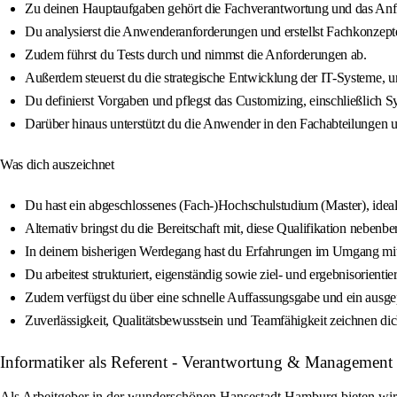
Zu deinen Hauptaufgaben gehört die Fachverantwortung und das An
Du analysierst die Anwenderanforderungen und erstellst Fachkonzepte,
Zudem führst du Tests durch und nimmst die Anforderungen ab.
Außerdem steuerst du die strategische Entwicklung der IT-Systeme, um 
Du definierst Vorgaben und pflegst das Customizing, einschließlich 
Darüber hinaus unterstützt du die Anwender in den Fachabteilungen und
Was dich auszeichnet
Du hast ein abgeschlossenes (Fach-)Hochschulstudium (Master), ideal
Alternativ bringst du die Bereitschaft mit, diese Qualifikation nebenbe
In deinem bisherigen Werdegang hast du Erfahrungen im Umgang m
Du arbeitest strukturiert, eigenständig sowie ziel- und ergebnisorientier
Zudem verfügst du über eine schnelle Auffassungsgabe und ein ausg
Zuverlässigkeit, Qualitätsbewusstsein und Teamfähigkeit zeichnen dic
Informatiker als Referent - Verantwortung & Managemen
Als Arbeitgeber in der wunderschönen Hansestadt Hamburg bieten wir di