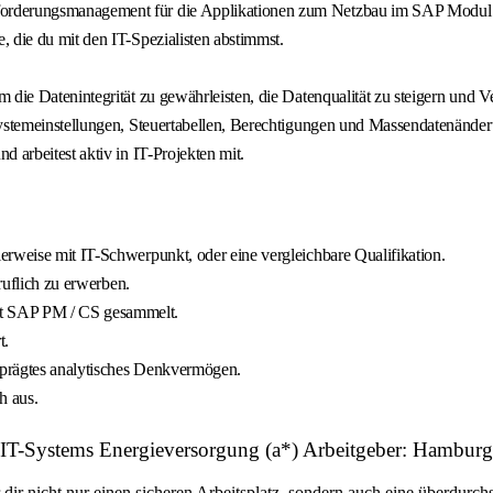
forderungsmanagement für die Applikationen zum Netzbau im SAP Modul 
 die du mit den IT-Spezialisten abstimmst.
die Datenintegrität zu gewährleisten, die Datenqualität zu steigern und Ve
Systemeinstellungen, Steuertabellen, Berechtigungen und Massendatenände
 arbeitest aktiv in IT-Projekten mit.
erweise mit IT-Schwerpunkt, oder eine vergleichbare Qualifikation.
ruflich zu erwerben.
it SAP PM / CS gesammelt.
t.
eprägtes analytisches Denkvermögen.
h aus.
t IT-Systems Energieversorgung (a*) Arbeitgeber: Hambu
r nicht nur einen sicheren Arbeitsplatz, sondern auch eine überdurchsc