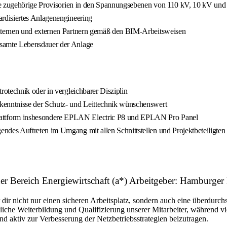
owie zugehörige Provisorien in den Spannungsebenen von 110 kV, 10 kV u
rdisiertes Anlagenengineering
nternen und externen Partnern gemäß den BIM-Arbeitsweisen
samte Lebensdauer der Anlage
otechnik oder in vergleichbarer Disziplin
enntnisse der Schutz- und Leittechnik wünschenswert
ttform insbesondere EPLAN Electric P8 und EPLAN Pro Panel
es Auftreten im Umgang mit allen Schnittstellen und Projektbeteiligten
her Bereich Energiewirtschaft (a*) Arbeitgeber: Hamburg
r nicht nur einen sicheren Arbeitsplatz, sondern auch eine überdurchsc
liche Weiterbildung und Qualifizierung unserer Mitarbeiter, während vi
d aktiv zur Verbesserung der Netzbetriebsstrategien beizutragen.