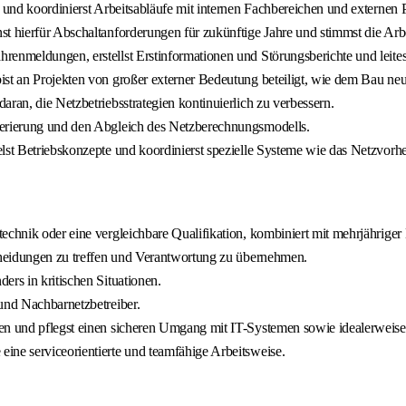
u und koordinierst Arbeitsabläufe mit internen Fachbereichen und externen
t hierfür Abschaltanforderungen für zukünftige Jahre und stimmst die Arb
hrenmeldungen, erstellst Erstinformationen und Störungsberichte und leit
bist an Projekten von großer externer Bedeutung beteiligt, wie dem Bau 
ran, die Netzbetriebsstrategien kontinuierlich zu verbessern.
nerierung und den Abgleich des Netzberechnungsmodells.
elst Betriebskonzepte und koordinierst spezielle Systeme wie das Netzvorh
echnik oder eine vergleichbare Qualifikation, kombiniert mit mehrjährige
scheidungen zu treffen und Verantwortung zu übernehmen.
ers in kritischen Situationen.
und Nachbarnetzbetreiber.
en und pflegst einen sicheren Umgang mit IT-Systemen sowie idealerweise 
ine serviceorientierte und teamfähige Arbeitsweise.