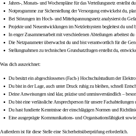
Jahres-, Monats- und Wochenpläne für das Verteilungsnetz erstellst d
Notprogramme zur Sicherstellung der Versorgung entwickelst du, plans
Bei Störungen im Hoch- und Mittelspannungsnetz analysierst du Gefa
Projekte und Neuentwicklungen im Netzleitsystem begleitest du und 
In enger Zusammenarbeit mit verschiedenen Abteilungen arbeitest du da
Die Netzparameter überwachst du und bist verantwortlich für die Ge
Stellungnahmen zu technischen Grundsatzfragen erstellst du, entwick
Was dich auszeichnet:
Du besitzt ein abgeschlossenes (Fach-) Hochschulstudium der Elektrot
Du bist in der Lage, auch unter Druck ruhig zu bleiben, schnell Ent
Deine Anweisungen sind klar, präzise und unmissverständlich – besond
Du bist eine verlässliche Ansprechperson für unsere Fachabteilungen 
Du hast fundierte Kenntnisse der einschlägigen Normen und Richtlini
Eine ausgeprägte Kommunikations- und Organisationsfähigkeit sowie e
Außerdem ist für diese Stelle eine Sicherheitsüberprüfung erforderlich.