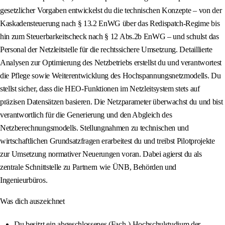
gesetzlicher Vorgaben entwickelst du die technischen Konzepte – von der
Kaskadensteuerung nach § 13.2 EnWG über das Redispatch-Regime bis
hin zum Steuerbarkeitscheck nach § 12 Abs.2b EnWG – und schulst das
Personal der Netzleitstelle für die rechtssichere Umsetzung. Detaillierte
Analysen zur Optimierung des Netzbetriebs erstellst du und verantwortest
die Pflege sowie Weiterentwicklung des Hochspannungsnetzmodells. Du
stellst sicher, dass die HEO-Funktionen im Netzleitsystem stets auf
präzisen Datensätzen basieren. Die Netzparameter überwachst du und bist
verantwortlich für die Generierung und den Abgleich des
Netzberechnungsmodells. Stellungnahmen zu technischen und
wirtschaftlichen Grundsatzfragen erarbeitest du und treibst Pilotprojekte
zur Umsetzung normativer Neuerungen voran. Dabei agierst du als
zentrale Schnittstelle zu Partnern wie ÜNB, Behörden und
Ingenieurbüros.
Was dich auszeichnet
Du besitzt ein abgeschlossenes (Fach-) Hochschulstudium der