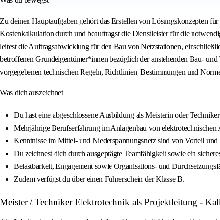
Was du bewegst
Zu deinen Hauptaufgaben gehört das Erstellen von Lösungskonzepten für 
Kostenkalkulation durch und beauftragst die Dienstleister für die notwen
leitest die Auftragsabwicklung für den Bau von Netzstationen, einschließ
betroffenen Grundeigentümer*innen bezüglich der anstehenden Bau- und Tran
vorgegebenen technischen Regeln, Richtlinien, Bestimmungen und Norme
Was dich auszeichnet
Du hast eine abgeschlossene Ausbildung als Meisterin oder Technikeri
Mehrjährige Berufserfahrung im Anlagenbau von elektrotechnischen An
Kenntnisse im Mittel- und Niederspannungsnetz sind von Vorteil und e
Du zeichnest dich durch ausgeprägte Teamfähigkeit sowie ein sicheres
Belastbarkeit, Engagement sowie Organisations- und Durchsetzungsfä
Zudem verfügst du über einen Führerschein der Klasse B.
Meister / Techniker Elektrotechnik als Projektleitung -