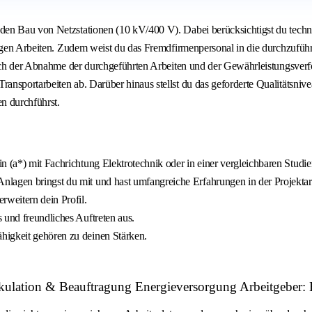
den Bau von Netzstationen (10 kV/400 V). Dabei berücksichtigst du techn
digen Arbeiten. Zudem weist du das Fremdfirmenpersonal in die durchzufüh
lich der Abnahme der durchgeführten Arbeiten und der Gewährleistungsverfo
sportarbeiten ab. Darüber hinaus stellst du das geforderte Qualitätsnivea
n durchführst.
n (a*) mit Fachrichtung Elektrotechnik oder in einer vergleichbaren Studie
lagen bringst du mit und hast umfangreiche Erfahrungen in der Projektarb
rweitern dein Profil.
 und freundliches Auftreten aus.
higkeit gehören zu deinen Stärken.
 Kalkulation & Beauftragung Energieversorgung Arbeitgeb