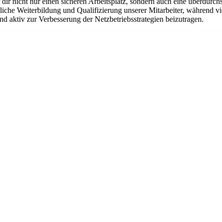
r nicht nur einen sicheren Arbeitsplatz, sondern auch eine überdurchsc
liche Weiterbildung und Qualifizierung unserer Mitarbeiter, während vi
d aktiv zur Verbesserung der Netzbetriebsstrategien beizutragen.