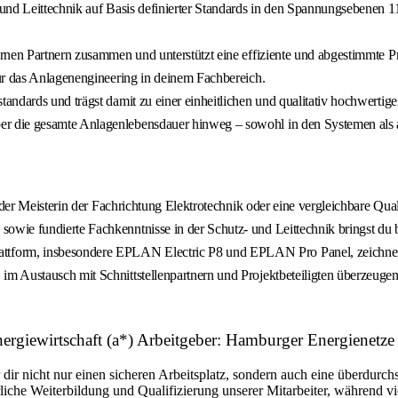
 und Leittechnik auf Basis definierter Standards in den Spannungsebenen
rnen Partnern zusammen und unterstützt eine effiziente und abgestimmte P
ür das Anlagenengineering in deinem Fachbereich.
andards und trägst damit zu einer einheitlichen und qualitativ hochwertig
r die gesamte Anlagenlebensdauer hinweg – sowohl in den Systemen als 
der Meisterin der Fachrichtung Elektrotechnik oder eine vergleichbare Quali
ie fundierte Fachkenntnisse in der Schutz- und Leittechnik bringst du be
form, insbesondere EPLAN Electric P8 und EPLAN Pro Panel, zeichnen
 Austausch mit Schnittstellenpartnern und Projektbeteiligten überzeugen
nergiewirtschaft (a*) Arbeitgeber: Hamburger Energienet
r nicht nur einen sicheren Arbeitsplatz, sondern auch eine überdurchsc
liche Weiterbildung und Qualifizierung unserer Mitarbeiter, während vi