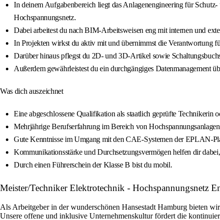
In deinem Aufgabenbereich liegt das Anlagenengineering für Schutz-
Hochspannungsnetz.
Dabei arbeitest du nach BIM-Arbeitsweisen eng mit internen und exte
In Projekten wirkst du aktiv mit und übernimmst die Verantwortung f
Darüber hinaus pflegst du 2D- und 3D-Artikel sowie Schaltungsbuchst
Außerdem gewährleistest du ein durchgängiges Datenmanagement übe
Was dich auszeichnet
Eine abgeschlossene Qualifikation als staatlich geprüfte Technikerin o
Mehrjährige Berufserfahrung im Bereich von Hochspannungsanlagen sow
Gute Kenntnisse im Umgang mit den CAE-Systemen der EPLAN-Platt
Kommunikationsstärke und Durchsetzungsvermögen helfen dir dabei, im
Durch einen Führerschein der Klasse B bist du mobil.
Meister/Techniker Elektrotechnik - Hochspannungsnetz E
Als Arbeitgeber in der wunderschönen Hansestadt Hamburg bieten wir di
Unsere offene und inklusive Unternehmenskultur fördert die kontinuier