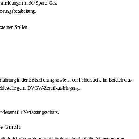
smeldungen in der Sparte Gas.
örungsbearbeitung.
ternen Stellen.
fahrung in der Erstsicherung sowie in der Fehlersuche im Bereich Gas.
eldestelle gem. DVGW-Zertifikatslehrgang.
ndesamt für Verfassungsschutz.
etze GmbH
hnittliche Vergütung und attraktive betriebliche Altersvorsorge.