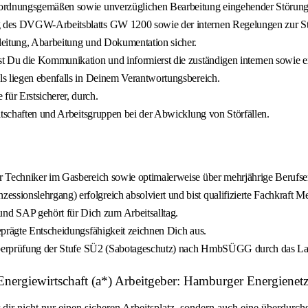
 ordnungsgemäßen sowie unverzüglichen Bearbeitung eingehender Störung
g des DVGW-Arbeitsblatts GW 1200 sowie der internen Regelungen zur St
leitung, Abarbeitung und Dokumentation sicher.
t Du die Kommunikation und informierst die zuständigen internen sowie ex
s liegen ebenfalls in Deinem Verantwortungsbereich.
ür Erstsicherer, durch.
itschaften und Arbeitsgruppen bei der Abwicklung von Störfällen.
 Techniker im Gasbereich sowie optimalerweise über mehrjährige Berufser
sionslehrgang) erfolgreich absolviert und bist qualifizierte Fachkraft M
d SAP gehört für Dich zum Arbeitsalltag.
eprägte Entscheidungsfähigkeit zeichnen Dich aus.
tsüberprüfung der Stufe SÜ2 (Sabotageschutz) nach HmbSÜGG durch das La
s Energiewirtschaft (a*) Arbeitgeber: Hamburger Energien
r nicht nur einen sicheren Arbeitsplatz, sondern auch eine überdurchsc