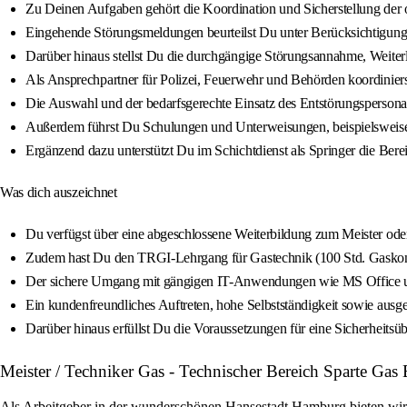
Zu Deinen Aufgaben gehört die Koordination und Sicherstellung der
Eingehende Störungsmeldungen beurteilst Du unter Berücksichtigun
Darüber hinaus stellst Du die durchgängige Störungsannahme, Weiter
Als Ansprechpartner für Polizei, Feuerwehr und Behörden koordiniers
Die Auswahl und der bedarfsgerechte Einsatz des Entstörungspersonal
Außerdem führst Du Schulungen und Unterweisungen, beispielsweise f
Ergänzend dazu unterstützt Du im Schichtdienst als Springer die Bere
Was dich auszeichnet
Du verfügst über eine abgeschlossene Weiterbildung zum Meister oder
Zudem hast Du den TRGI-Lehrgang für Gastechnik (100 Std. Gaskonzes
Der sichere Umgang mit gängigen IT-Anwendungen wie MS Office un
Ein kundenfreundliches Auftreten, hohe Selbstständigkeit sowie ausg
Darüber hinaus erfüllst Du die Voraussetzungen für eine Sicherhei
Meister / Techniker Gas - Technischer Bereich Sparte Ga
Als Arbeitgeber in der wunderschönen Hansestadt Hamburg bieten wir di