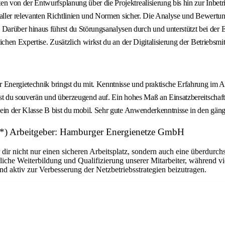
n von der Entwurfsplanung über die Projektrealisierung bis hin zur Inb
 aller relevanten Richtlinien und Normen sicher. Die Analyse und Bewertun
über hinaus führst du Störungsanalysen durch und unterstützt bei der E
chen Expertise. Zusätzlich wirkst du an der Digitalisierung der Betriebsmit
r Energietechnik bringst du mit. Kenntnisse und praktische Erfahrung im 
st du souverän und überzeugend auf. Ein hohes Maß an Einsatzbereitschaft 
hein der Klasse B bist du mobil. Sehr gute Anwenderkenntnisse in den gän
 (a*) Arbeitgeber: Hamburger Energienetze GmbH
r nicht nur einen sicheren Arbeitsplatz, sondern auch eine überdurchsc
liche Weiterbildung und Qualifizierung unserer Mitarbeiter, während vi
d aktiv zur Verbesserung der Netzbetriebsstrategien beizutragen.