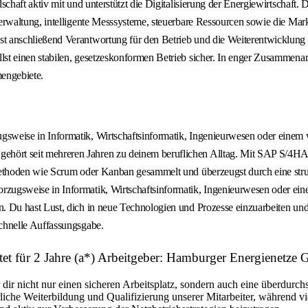
aft aktiv mit und unterstützt die Digitalisierung der Energiewirtschaft. D
rwaltung, intelligente Messsysteme, steuerbare Ressourcen sowie die Mar
anschließend Verantwortung für den Betrieb und die Weiterentwicklung d
 einen stabilen, gesetzeskonformen Betrieb sicher. In enger Zusammenarb
engebiete.
ugsweise in Informatik, Wirtschaftsinformatik, Ingenieurwesen oder ein
ehört seit mehreren Jahren zu deinem beruflichen Alltag. Mit SAP S/4HA
methoden wie Scrum oder Kanban gesammelt und überzeugst durch eine strukt
orzugsweise in Informatik, Wirtschaftsinformatik, Ingenieurwesen oder 
n. Du hast Lust, dich in neue Technologien und Prozesse einzuarbeiten un
schnelle Auffassungsgabe.
stet für 2 Jahre (a*) Arbeitgeber: Hamburger Energienetz
r nicht nur einen sicheren Arbeitsplatz, sondern auch eine überdurchsc
liche Weiterbildung und Qualifizierung unserer Mitarbeiter, während vi