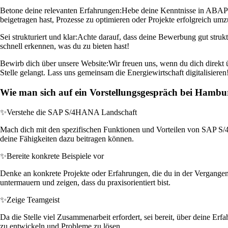
Betone deine relevanten Erfahrungen:
Hebe deine Kenntnisse in ABAP O
beigetragen hast, Prozesse zu optimieren oder Projekte erfolgreich umz
Sei strukturiert und klar:
Achte darauf, dass deine Bewerbung gut strukt
schnell erkennen, was du zu bieten hast!
Bewirb dich über unsere Website:
Wir freuen uns, wenn du dich direkt ü
Stelle gelangt. Lass uns gemeinsam die Energiewirtschaft digitalisieren
Wie man sich auf ein Vorstellungsgespräch bei Hambu
✨
Verstehe die SAP S/4HANA Landschaft
Mach dich mit den spezifischen Funktionen und Vorteilen von SAP S/4H
deine Fähigkeiten dazu beitragen können.
✨
Bereite konkrete Beispiele vor
Denke an konkrete Projekte oder Erfahrungen, die du in der Vergangen
untermauern und zeigen, dass du praxisorientiert bist.
✨
Zeige Teamgeist
Da die Stelle viel Zusammenarbeit erfordert, sei bereit, über deine E
zu entwickeln und Probleme zu lösen.