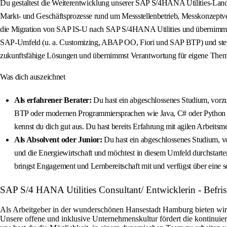
Du gestaltest die Weiterentwicklung unserer SAP S/4HANA Utilities-Landsch
Markt- und Geschäftsprozesse rund um Messstellenbetrieb, Messkonzeptve
die Migration von SAP IS-U nach SAP S/4HANA Utilities und übernimmst 
SAP-Umfeld (u. a. Customizing, ABAP OO, Fiori und SAP BTP) und stellst
zukunftsfähige Lösungen und übernimmst Verantwortung für eigene Them
Was dich auszeichnet
Als erfahrener Berater:
Du hast ein abgeschlossenes Studium, vorz
BTP oder modernen Programmiersprachen wie Java, C# oder Python g
kennst du dich gut aus. Du hast bereits Erfahrung mit agilen Arbeits
Als Absolvent oder Junior:
Du hast ein abgeschlossenes Studium, v
und die Energiewirtschaft und möchtest in diesem Umfeld durchstarte
bringst Engagement und Lernbereitschaft mit und verfügst über eine 
SAP S/4 HANA Utilities Consultant/ Entwicklerin - Befri
Als Arbeitgeber in der wunderschönen Hansestadt Hamburg bieten wir di
Unsere offene und inklusive Unternehmenskultur fördert die kontinuier