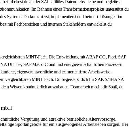
abei arbeitest du an der SAP Utilities Datendrehscheibe und begleitest
ktkommunikation. Im Rahmen eines Transformationsprojekts unterstützt du
es Systems. Du konzipierst, implementierst und betreust Lösungen im
eit mit Fachbereichen und internen Stakeholdern entwickelst du
em vergleichbaren MINT-Fach. Die Entwicklung mit ABAP OO, Fiori, SAP
NA Utilities, SAP MaCo Cloud und energiewirtschaftlichen Prozessen
urierte, eigenverantwortliche und teamorientierte Arbeitsweise.
einem vergleichbaren MINT-Fach. Du begeisterst dich für SAP, S/4HANA
d dein Wissen kontinuierlich auszubauen. Teamarbeit macht dir Spaß, du
e GmbH
hnittliche Vergütung und attraktive betriebliche Altersvorsorge.
elfältige Sportangebote für ein ausgewogenes Arbeitsleben sorgen. Bei