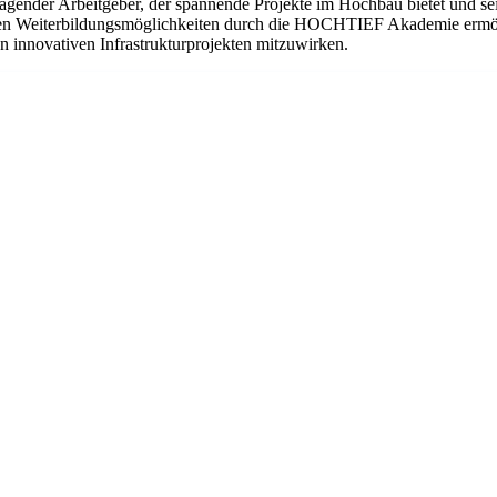
nder Arbeitgeber, der spannende Projekte im Hochbau bietet und seinen
hen Weiterbildungsmöglichkeiten durch die HOCHTIEF Akademie ermögli
n innovativen Infrastrukturprojekten mitzuwirken.