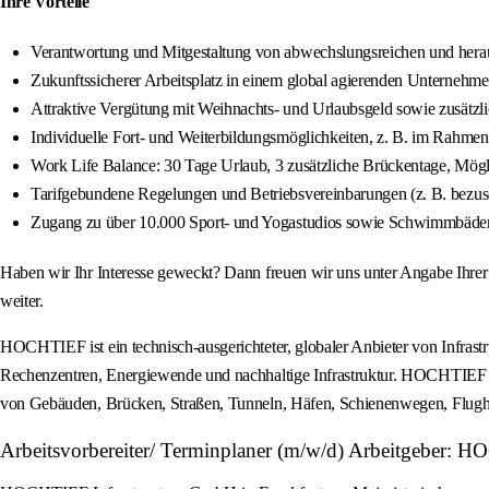
Ihre Vorteile
Verantwortung und Mitgestaltung von abwechslungsreichen und herau
Zukunftssicherer Arbeitsplatz in einem global agierenden Unternehm
Attraktive Vergütung mit Weihnachts- und Urlaubsgeld sowie zusätzl
Individuelle Fort- und Weiterbildungsmöglichkeiten, z. B. im Ra
Work Life Balance: 30 Tage Urlaub, 3 zusätzliche Brückentage, Mögl
Tarifgebundene Regelungen und Betriebsvereinbarungen (z. B. bezusc
Zugang zu über 10.000 Sport- und Yogastudios sowie Schwimmbäder
Haben wir Ihr Interesse geweckt? Dann freuen wir uns unter Angabe Ihrer 
weiter.
HOCHTIEF ist ein technisch-ausgerichteter, globaler Anbieter von Infrast
Rechenzentren, Energiewende und nachhaltige Infrastruktur. HOCHTIEF Inf
von Gebäuden, Brücken, Straßen, Tunneln, Häfen, Schienenwegen, Flughä
Arbeitsvorbereiter/ Terminplaner (m/w/d) Arbeitgeber: 