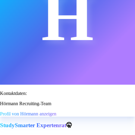
H
Kontaktdaten:
Hörmann Recruiting-Team
Profil von Hörmann anzeigen
StudySmarter Expertenrat
🤫