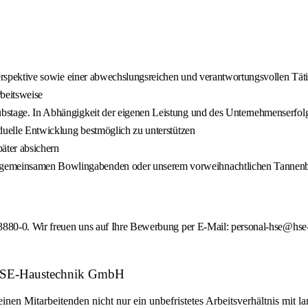
r Perspektive sowie einer abwechslungsreichen und verantwortungsvollen Täti
rbeitsweise
aubstage. In Abhängigkeit der eigenen Leistung und des Unternehmenserfo
viduelle Entwicklung bestmöglich zu unterstützen
päter absichern
n, gemeinsamen Bowlingabenden oder unserem vorweihnachtlichen Tanne
6 3880-0. Wir freuen uns auf Ihre Bewerbung per E-Mail: personal-hse@h
: HSE-Haustechnik GmbH
en Mitarbeitenden nicht nur ein unbefristetes Arbeitsverhältnis mit la