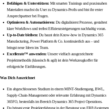
Befähigen & Unterstützen:
Mit smarten Trainings und praxisnahen
Materialien machst du User zu Dynamics-Profis und bist ihr erster
Ansprechpartner bei Fragen.
Optimieren & Automatisieren:
Du digitalisierst Prozesse, gestaltest
klare Workflows und treibst Effizienzsteigerungen nachhaltig voran.
Up-to-Date bleiben:
Du baust dein Know-how in Dynamics 365
Manufacturing, Power Platform & Co. kontinuierlich aus – und
bringst neue Ideen ins Team.
Excellerate™ anwenden:
Unsere vielfach ausgezeichnete
Projektmethodik (klassisch & agil) ist dein Werkzeugkoffer für
erfolgreiche Einführungen.
Was Dich Auszeichnet
Ein abgeschlossenes Studium in einem MINT-Studiengang, BWL,
Supply-Chain-Management oder relevante Erfahrung mit Dynamics
365FO, bestenfalls im Bereich Dynamics 365 Project Operations.
Du bringst erste Projekterfahrung in der Beratung von ERP-Systemen