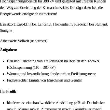
Höchstspannungsbereich bis 380 kV und gestaltest mit unseren Kunden
den Weg zur Erreichung der Klimaschutzziele. Du trägst dazu bei, die
Energiewende erfolgreich zu meistern!
Einsatzort: Ergolding bei Landshut, Hockenheim, Riederich bei Stuttgart,
Stuttgart
Arbeitszeit: Vollzeit (unbefristet)
Aufgaben:
Bau und Errichtung von Freileitungen im Bereich der Hoch- &
Höchstspannung (110 – 380 kV)
Wartung und Instandhaltung der deutschen Freileitungsnetze
Fachgerechter Einsatz von Maschinen und Geräten
Ihr Profil:
Idealerweise eine handwerkliche Ausbildung (z.B. als Dachdecker
m/w/d, Maurer m/w/d, Zimmermann m/w/d, Gerüstbauer m/w/d,