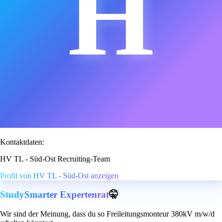
H
Kontaktdaten:
HV TL - Süd-Ost Recruiting-Team
Profil von HV TL - Süd-Ost anzeigen
StudySmarter Expertenrat
🤫
Wir sind der Meinung, dass du so Freileitungsmonteur 380kV m/w/d