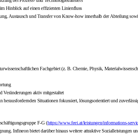
tzung bei Prozess- und Technologietransfers
m Hinblick auf einen effizienten Linienfluss
ng, Austausch und Transfer von Know-how innerhalb der Abteilung sowie
urwissenschaftlichen Fachgebiet (z. B. Chemie, Physik, Materialwissensch
ortung
nd Veränderungen aktiv mitgestaltet
n herausfordernden Situationen fokussiert, lösungsorientiert und zuverläss
eschäftigungsgruppe F-G (
https://www.feei.at/leistungen/informations-serv
nung. Infineon bietet darüber hinaus weitere attraktive Sozialleistungen un