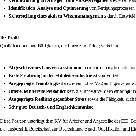
Verantwortung für Anlagen- und Prozessfreigaben
sowie Unterstü
Identifikation, Analyse und Optimierung
von Fertigungsprozessen i
Sicherstellung eines aktiven Wissensmanagements
durch Entwicklu
Ihr Profil
Qualifikationen und Fähigkeiten, die Ihnen zum Erfolg verhelfen
Abgeschlossenes Universitätsstudium
in einem technischen oder nat
Erste Erfahrung in der Halbleiterindustrie
ist von Vorteil
Ausgeprägte Teamfähigkeit
sowie ein hohes Maß an Eigenverantw
Offene, lernbereite Persönlichkeit
, die innovative Ideen einbringt u
Ausgeprägte Resilienz gegenüber Stress
sowie die Fähigkeit, auch i
Sehr gute Deutsch- und Englischkenntnisse
Diese Position unterliegt dem KV für Arbeiter und Angestellte der EEI, B
p.a. ausbezahlt. Bereitschaft zur Überzahlung je nach Qualifikation und Eig