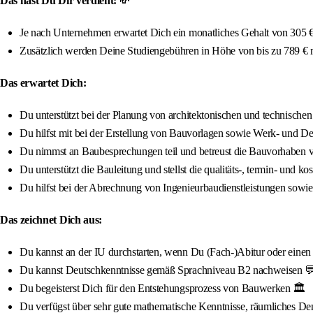
Das hast Du Dir verdient:
💸
Je nach Unternehmen erwartet Dich ein monatliches Gehalt von 305 € 
Zusätzlich werden Deine Studiengebühren in Höhe von bis zu 789 €
Das erwartet Dich:
Du unterstützt bei der Planung von architektonischen und technisch
Du hilfst mit bei der Erstellung von Bauvorlagen sowie Werk- und D
Du nimmst an Baubesprechungen teil und betreust die Bauvorhaben
Du unterstützt die Bauleitung und stellst die qualitäts-, termin- un
Du hilfst bei der Abrechnung von Ingenieurbaudienstleistungen sowi
Das zeichnet Dich aus:
Du kannst an der IU durchstarten, wenn Du (Fach-)Abitur oder einen qua
Du kannst Deutschkenntnisse gemäß Sprachniveau B2 nachweisen 
Du begeisterst Dich für den Entstehungsprozess von Bauwerken 🏛️
Du verfügst über sehr gute mathematische Kenntnisse, räumliches D