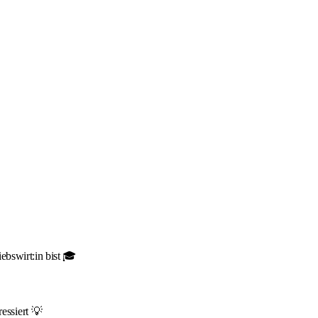
ebswirt:in bist 🎓
essiert 💡