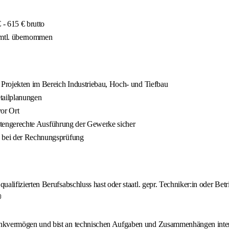
- 615 € brutto
 mtl. übernommen
en Projekten im Bereich Industriebau, Hoch- und Tiefbau
etailplanungen
 vor Ort
d kostengerechte Ausführung der Gewerke sicher
e bei der Rechnungsprüfung
lifizierten Berufsabschluss hast oder staatl. gepr. Techniker:in oder Betri

enkvermögen und bist an technischen Aufgaben und Zusammenhängen inter