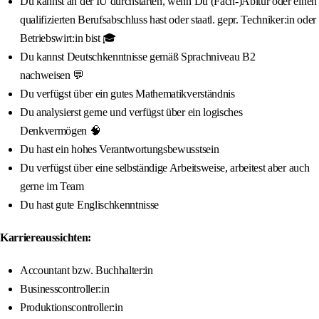
Du kannst an der IU durchstarten, wenn Du (Fach-)Abitur oder einen
qualifizierten Berufsabschluss hast oder staatl. gepr. Techniker:in oder
Betriebswirt:in bist 🎓
Du kannst Deutschkenntnisse gemäß Sprachniveau B2
nachweisen 💬
Du verfügst über ein gutes Mathematikverständnis
Du analysierst gerne und verfügst über ein logisches
Denkvermögen 🧠
Du hast ein hohes Verantwortungsbewusstsein
Du verfügst über eine selbständige Arbeitsweise, arbeitest aber auch
gerne im Team
Du hast gute Englischkenntnisse
Karriereaussichten:
Accountant bzw. Buchhalter:in
Businesscontroller:in
Produktionscontroller:in