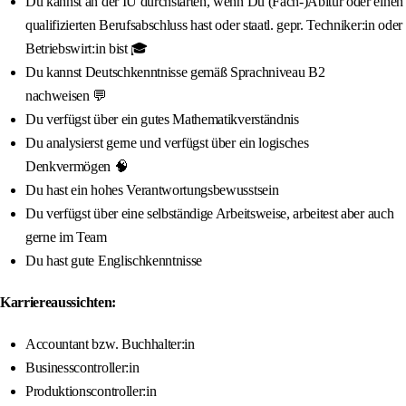
Du kannst an der IU durchstarten, wenn Du (Fach-)Abitur oder einen
qualifizierten Berufsabschluss hast oder staatl. gepr. Techniker:in oder
Betriebswirt:in bist 🎓
Du kannst Deutschkenntnisse gemäß Sprachniveau B2
nachweisen 💬
Du verfügst über ein gutes Mathematikverständnis
Du analysierst gerne und verfügst über ein logisches
Denkvermögen 🧠
Du hast ein hohes Verantwortungsbewusstsein
Du verfügst über eine selbständige Arbeitsweise, arbeitest aber auch
gerne im Team
Du hast gute Englischkenntnisse
Karriereaussichten:
Accountant bzw. Buchhalter:in
Businesscontroller:in
Produktionscontroller:in