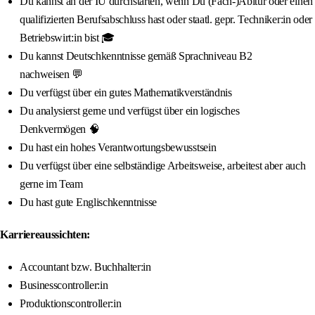
Du kannst an der IU durchstarten, wenn Du (Fach-)Abitur oder einen
qualifizierten Berufsabschluss hast oder staatl. gepr. Techniker:in oder
Betriebswirt:in bist 🎓
Du kannst Deutschkenntnisse gemäß Sprachniveau B2
nachweisen 💬
Du verfügst über ein gutes Mathematikverständnis
Du analysierst gerne und verfügst über ein logisches
Denkvermögen 🧠
Du hast ein hohes Verantwortungsbewusstsein
Du verfügst über eine selbständige Arbeitsweise, arbeitest aber auch
gerne im Team
Du hast gute Englischkenntnisse
Karriereaussichten:
Accountant bzw. Buchhalter:in
Businesscontroller:in
Produktionscontroller:in