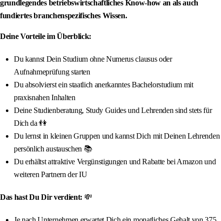
grundlegendes betriebswirtschaftliches Know-how an als auch
fundiertes branchenspezifisches Wissen.
Deine Vorteile im Überblick:
Du kannst Dein Studium ohne Numerus clausus oder
Aufnahmeprüfung starten
Du absolvierst ein staatlich anerkanntes Bachelorstudium mit
praxisnahen Inhalten
Deine Studienberatung, Study Guides und Lehrenden sind stets für
Dich da 👫
Du lernst in kleinen Gruppen und kannst Dich mit Deinen Lehrenden
persönlich austauschen 📚
Du erhältst attraktive Vergünstigungen und Rabatte bei Amazon und
weiteren Partnern der IU
Das hast Du Dir verdient:
💸
Je nach Unternehmen erwartet Dich ein monatliches Gehalt von 375