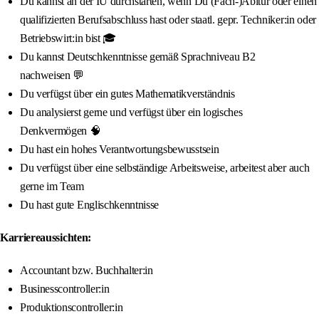
Du kannst an der IU durchstarten, wenn Du (Fach-)Abitur oder einen
qualifizierten Berufsabschluss hast oder staatl. gepr. Techniker:in oder
Betriebswirt:in bist 🎓
Du kannst Deutschkenntnisse gemäß Sprachniveau B2
nachweisen 💬
Du verfügst über ein gutes Mathematikverständnis
Du analysierst gerne und verfügst über ein logisches
Denkvermögen 🧠
Du hast ein hohes Verantwortungsbewusstsein
Du verfügst über eine selbständige Arbeitsweise, arbeitest aber auch
gerne im Team
Du hast gute Englischkenntnisse
Karriereaussichten:
Accountant bzw. Buchhalter:in
Businesscontroller:in
Produktionscontroller:in