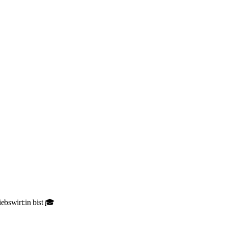
ebswirt:in bist 🎓