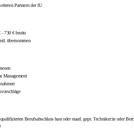
eiteren Partnern der IU
- 730 € brutto
 mtl. übernommen
gnosen
 das Management
aßnahmen
gsvorschläge
lifizierten Berufsabschluss hast oder staatl. gepr. Techniker:in oder Betri
