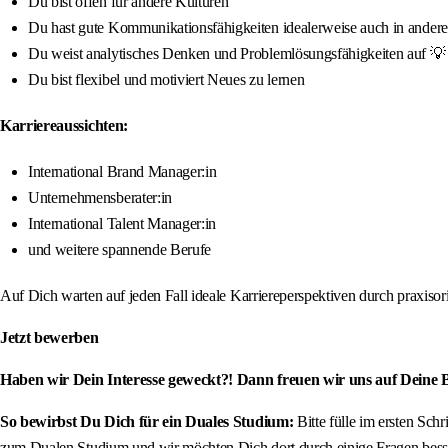
Du bist offen für andere Kulturen
Du hast gute Kommunikationsfähigkeiten idealerweise auch in ander
Du weist analytisches Denken und Problemlösungsfähigkeiten auf 💡
Du bist flexibel und motiviert Neues zu lernen
Karriereaussichten:
International Brand Manager:in
Unternehmensberater:in
International Talent Manager:in
und weitere spannende Berufe
Auf Dich warten auf jeden Fall ideale Karriereperspektiven durch praxis
Jetzt bewerben
Haben wir Dein Interesse geweckt?! Dann freuen wir uns auf Deine
So bewirbst Du Dich für ein Duales Studium:
Bitte fülle im ersten Sch
zum Dualen Studium und wir möchten Dich dort durch einige Fragen besse