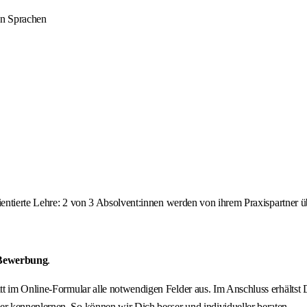
en Sprachen
orientierte Lehre: 2 von 3 Absolvent:innen werden von ihrem Praxispartne
 Bewerbung
.
ritt im Online-Formular alle notwendigen Felder aus. Im Anschluss erhält
r kennenlernen. So können wir Dich besser und individueller beraten.