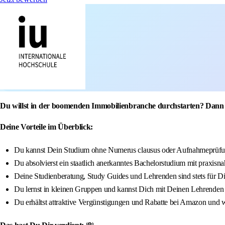
Du willst in der boomenden Immobilienbranche durchstarten? Dann 
Deine Vorteile im Überblick:
Du kannst Dein Studium ohne Numerus clausus oder Aufnahmeprüfun
Du absolvierst ein staatlich anerkanntes Bachelorstudium mit praxisna
Deine Studienberatung, Study Guides und Lehrenden sind stets für D
Du lernst in kleinen Gruppen und kannst Dich mit Deinen Lehrenden
Du erhältst attraktive Vergünstigungen und Rabatte bei Amazon und w