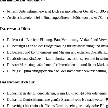
Das hast Du Dir verdient:
💸
Je nach Unternehmen erwartet Dich ein monatliches Gehalt von 305 € 
Zusätzlich werden Deine Studiengebühren in Höhe von bis zu 789 €
Das erwartet Dich:
Du lernst die Bereiche Planung, Bau, Vermietung, Verkauf und Ver
Du beteiligst Dich an der Budgetplanung für Instandsetzung und Inst
Du betreust und kommunizierst mit Mietern und externen Dienstleis
Du absolvierst Einsätze im kaufmännischen, technischen und infrastr
Du setzt Marketingmaßnahmen für Immobilien um und führst Markta
Du zeigst Optimierungspotentiale bei der Immobilienbewirtschaftung
Das zeichnet Dich aus:
Du kannst an der IU durchstarten, wenn Du (Fach-)Abitur oder einen qua
Du kannst Deutschkenntnisse gemäß Sprachniveau B2 nachweisen 
Du verfügst über wirtschaftliches Denken, sehr gute analytische Fähi