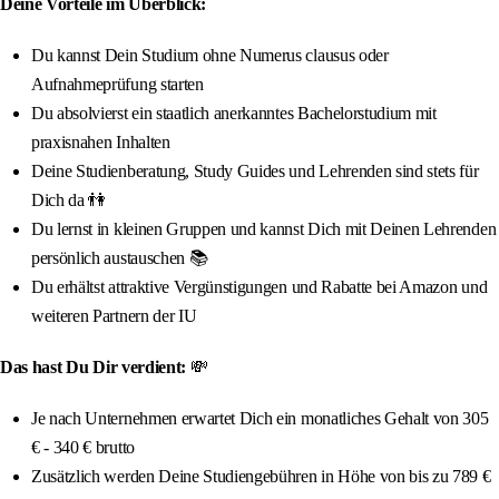
Deine Vorteile im Überblick:
Du kannst Dein Studium ohne Numerus clausus oder
Aufnahmeprüfung starten
Du absolvierst ein staatlich anerkanntes Bachelorstudium mit
praxisnahen Inhalten
Deine Studienberatung, Study Guides und Lehrenden sind stets für
Dich da 👫
Du lernst in kleinen Gruppen und kannst Dich mit Deinen Lehrenden
persönlich austauschen 📚
Du erhältst attraktive Vergünstigungen und Rabatte bei Amazon und
weiteren Partnern der IU
Das hast Du Dir verdient:
💸
Je nach Unternehmen erwartet Dich ein monatliches Gehalt von 305
€ - 340 € brutto
Zusätzlich werden Deine Studiengebühren in Höhe von bis zu 789 €